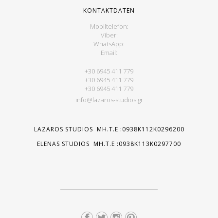
KONTAKTDATEN
Mobiltelefon:
Viber:
WhatsApp:
Email:
+30 6945 411 779
+30 6945 411 779
+30 6945 411 779
info@lazaros-studios.gr
LAZAROS STUDIOS MH.T.E :0938K112K0296200
ELENAS STUDIOS MH.T.E :0938K113K0297700