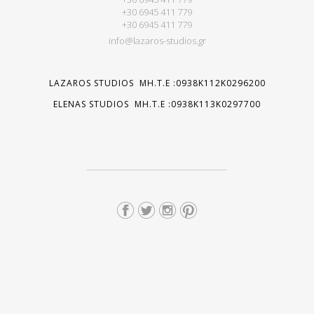
+30 6945 411 779
+30 6945 411 779
info@lazaros-studios.gr
LAZAROS STUDIOS MH.T.E :0938K112K0296200
ELENAS STUDIOS MH.T.E :0938K113K0297700