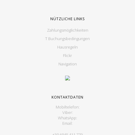
NÜTZLICHE LINKS
Zahlungsmöglichkeiten
T Buchungsbedingungen
Hausregeln
Flickr
Navigation
KONTAKTDATEN
Mobiltelefon:
Viber:
WhatsApp:
Email:
+30 6945 411 779