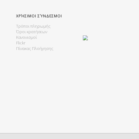
ΧΡΉΣΙΜΟΙ ΣΎΝΔΕΣΜΟΙ
Τρόποι πληρωμής
Όροι κρατήσεων
Κανονισμοί
Flickr
Πίνακας Πλοήγησης