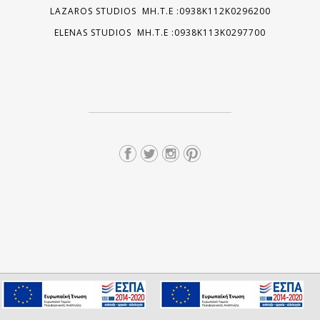
LAZAROS STUDIOS MH.T.E :0938K112K0296200
ELENAS STUDIOS MH.T.E :0938K113K0297700
We use cookies to ensure you get the best experience on our
I consent
website