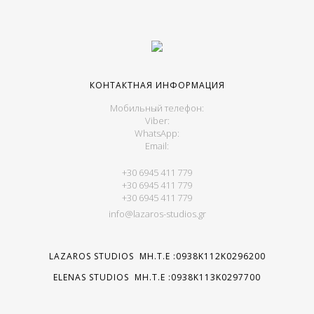
КОНТАКТНАЯ ИНФОРМАЦИЯ
Мобильный телефон:
Viber:
WhatsApp:
Email:
+30 6945 411 779
+30 6945 411 779
+30 6945 411 779
info@lazaros-studios.gr
LAZAROS STUDIOS MH.T.E :0938K112K0296200
ELENAS STUDIOS MH.T.E :0938K113K0297700