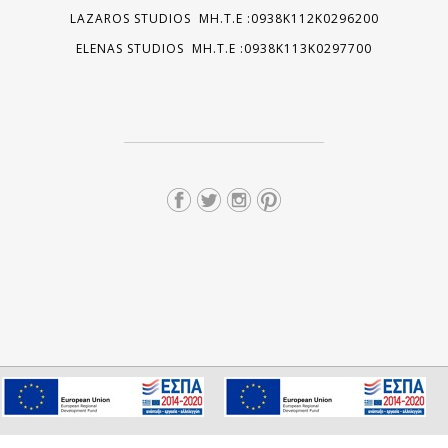
LAZAROS STUDIOS MH.T.E :0938K112K0296200
ELENAS STUDIOS MH.T.E :0938K113K0297700
We use cookies to ensure you get the best experience on our
I consent
website