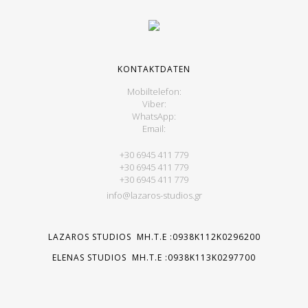
KONTAKTDATEN
Mobiltelefon:
Viber:
WhatsApp:
Email:
+30 6945 411 779
+30 6945 411 779
+30 6945 411 779
info@lazaros-studios.gr
LAZAROS STUDIOS MH.T.E :0938K112K0296200
ELENAS STUDIOS MH.T.E :0938K113K0297700