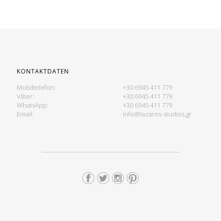
KONTAKTDATEN
Mobiltelefon:
+30 6945 411 779
Viber:
+30 6945 411 779
WhatsApp:
+30 6945 411 779
Email:
info@lazaros-studios.gr